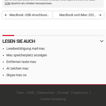
CCM
deutlich als Urheber kennzeichnen.
MacBook: USB-Anschluss
MacBook und iMac 2023:
defekt
Neue Apple-Computer mit
M3-Chip
LESEN SIE AUCH
Lesebestätigung mail mac
Mac speicherplatz anzeigen
Entfernen taste mac
At zeichen mac
Skype mac os
Team
AGB
Datenschutz
Kontakt
Impressum
Cookie-Verwaltung