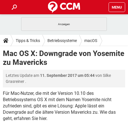
MENU
HOME
SPIELE
STREAMING
TIPPS & TRICKS
Tipps & Tricks
Betriebssysteme
macOS
ANDROID
IOS
SPIELE
STREAMING
DOWNLOADS
Mac OS X: Downgrade von Yosemite
WINDOWS 10
INSTAGRAM
ANDROID
IOS
zu Mavericks
WHATSAPP
SPIELE
TIKTOK
STREAMING
FORUM
WINDOWS 10
INSTAGRAM
FACEBOOK
ANDROID
HARDWARE
IOS
Letztes Update am
11. September 2017 um 05:44
von
Silke
WHATSAPP
SPIELE
TIKTOK
STREAMING
LEXIKON
WINDOWS 10
Grasreiner
.
INSTAGRAM
FACEBOOK
ANDROID
HARDWARE
IOS
WHATSAPP
SPIELE
TIKTOK
STREAMING
Für Mac-Nutzer, die mit der Version 10.10 des
WINDOWS 10
INSTAGRAM
Betriebssystems OS X mit dem Namen Yosemite nicht
FACEBOOK
ANDROID
HARDWARE
IOS
zufrieden sind, gibt es eine Lösung: Apple lässt ein
WHATSAPP
TIKTOK
WINDOWS 10
INSTAGRAM
Downgrade auf die ältere Version Mavericks zu. Wie das
FACEBOOK
HARDWARE
geht, erfahren Sie hier.
WHATSAPP
TIKTOK