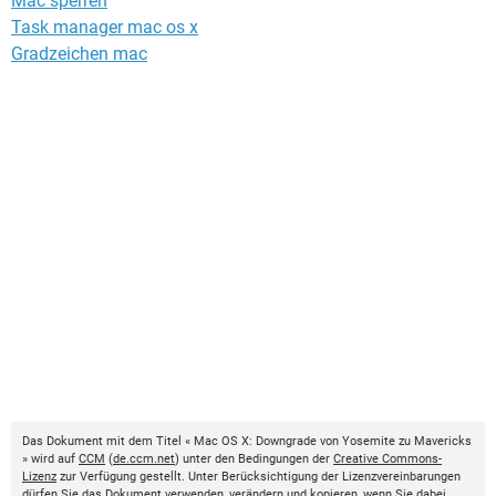
Mac sperren
Task manager mac os x
Gradzeichen mac
Das Dokument mit dem Titel « Mac OS X: Downgrade von Yosemite zu Mavericks
» wird auf
CCM
(
de.ccm.net
) unter den Bedingungen der
Creative Commons-
Lizenz
zur Verfügung gestellt. Unter Berücksichtigung der Lizenzvereinbarungen
dürfen Sie das Dokument verwenden, verändern und kopieren, wenn Sie dabei