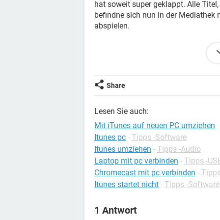
hat soweit super geklappt. Alle Tite
befindne sich nun in der Mediathek m
abspielen.
Dabei erscheint die altbekannte Feh
"Der Titel xy konnte nicht verwendet
Möchten Sie es suchen?"
Share
Was mache ich falsch bzw. was muss
Lesen Sie auch:
Vielen Dank für eure Hilfe.
Mit iTunes auf neuen PC umziehen
Itunes pc
-
Tipps -Software
Gruß
Itunes umziehen
-
Tipps -Audio
- Michael
Laptop mit pc verbinden
-
Tipps -US
Chromecast mit pc verbinden
-
Tipps
Itunes startet nicht
-
Tipps -Software
1 Antwort