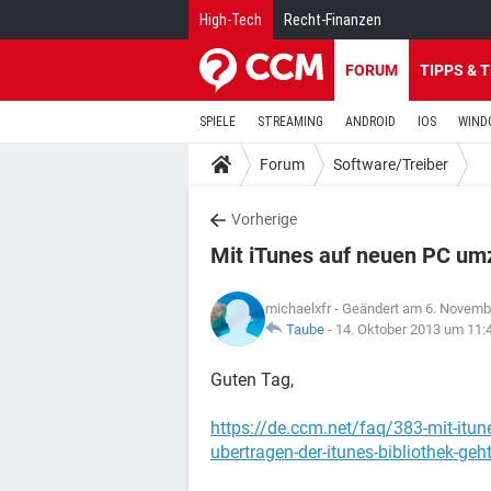
High-Tech
Recht-Finanzen
FORUM
TIPPS & 
SPIELE
STREAMING
ANDROID
IOS
WIND
Forum
Software/Treiber
Vorherige
Mit iTunes auf neuen PC um
michaelxfr
- Geändert am 6. Novemb
Taube
-
14. Oktober 2013 um 11:
Guten Tag,
https://de.ccm.net/faq/383-mit-itu
ubertragen-der-itunes-bibliothek-geh