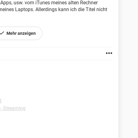
l, Apps, usw. vom iTunes meines alten Rechner
eines Laptops. Allerdings kann ich die Titel nicht
lermeldung:
Mehr anzeigen
 werden, da das Original nicht gefunden wurde.
 ich anders machen / einstellen?
B
 -Streaming