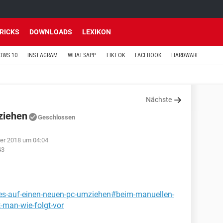
TRICKS
DOWNLOADS
LEXIKON
OWS 10
INSTAGRAM
WHATSAPP
TIKTOK
FACEBOOK
HARDWARE
Nächste
ziehen
Geschlossen
er 2018 um 04:04
43
nes-auf-einen-neuen-pc-umziehen#beim-manuellen-
t-man-wie-folgt-vor