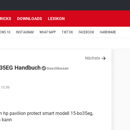
TRICKS
DOWNLOADS
LEXIKON
OWS 10
INSTAGRAM
WHATSAPP
TIKTOK
FACEBOOK
HARDWARE
Nächste
B035EG Handbuch
Geschlossen
 13:36
 hp pavilion protect smart modell 15-bo35eg,
n kann