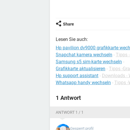
Share
Lesen Sie auch:
Hp pavilion dv9000 grafikkarte wec
Snapchat kamera wechseln
-
Tipps 
Samsung s5 sim-karte wechseln
-
Grafikkarte aktualisieren
-
Tipps -Gra
Hp support assistant
-
Downloads - We
Whatsapp handy wechseln
-
Tipps 
1 Antwort
ANTWORT 1 / 1
Gesperrt profil