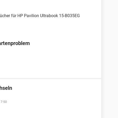
ücher für HP Pavilion Ultrabook 15-B035EG
artenproblem
hseln
17:50