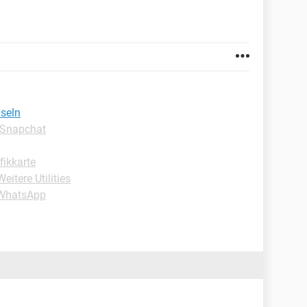
hseln
-Snapchat
fikkarte
itere Utilities
-WhatsApp