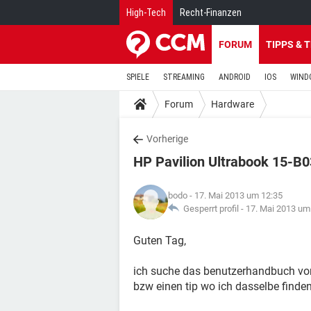
High-Tech
Recht-Finanzen
FORUM
TIPPS & 
SPIELE
STREAMING
ANDROID
IOS
WIND
Forum
Hardware
Vorherige
HP Pavilion Ultrabook 15-
bodo
- 17. Mai 2013 um 12:35
Gesperrt profil -
17. Mai 2013 um
Guten Tag,
ich suche das benutzerhandbuch von
bzw einen tip wo ich dasselbe finde