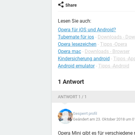
Share
Lesen Sie auch:
Opera für iOS und Android?
Tubemate für ios
-
Downloads - Dow
Opera lesezeichen
-
Tipps -Opera
Opera mac
-
Downloads - Browser
Kindersicherung android
-
Tipps -Ap
Android emulator
-
Tipps -Android
1 Antwort
ANTWORT 1 / 1
Gesperrt profil
Geändert am 23. Oktober 2018 um 0
Opera Mini gibt es für verschiedene