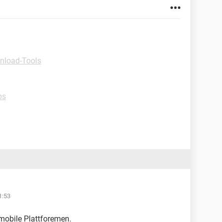
nload-Tools
ps
1:53
 mobile Plattforemen.