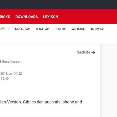
TRICKS
DOWNLOADS
LEXIKON
OWS 10
INSTAGRAM
WHATSAPP
TIKTOK
FACEBOOK
HARDWARE
Nächste
Geschlossen
 2018 um 01:52
 15:40
ian-Version. Gibt es den auch als iphone und