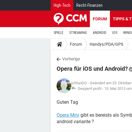
High-Tech
Recht-Finanzen
FORUM
TIPPS & 
SPIELE
STREAMING
ANDROID
IOS
WIND
Forum
Handys/PDA/GPS
Vorherige
Opera für iOS und Android?
ichtunDO
- Geändert am 23. Oktober
Gesperrt profil -
10. Mai 2013 um
Guten Tag
Opera Mini
gibt es bereists als Symb
android variante ?