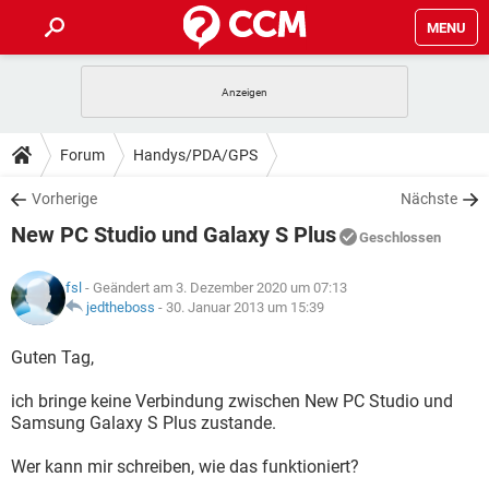
MENU
HOME
SPIELE
STREAMING
TIPPS & TRICKS
Forum
Handys/PDA/GPS
ANDROID
IOS
SPIELE
STREAMING
DOWNLOADS
Vorherige
Nächste
WINDOWS 10
INSTAGRAM
ANDROID
IOS
New PC Studio und Galaxy S Plus
WHATSAPP
SPIELE
TIKTOK
STREAMING
Geschlossen
FORUM
WINDOWS 10
INSTAGRAM
FACEBOOK
ANDROID
HARDWARE
IOS
fsl
- Geändert am 3. Dezember 2020 um 07:13
WHATSAPP
SPIELE
TIKTOK
STREAMING
LEXIKON
jedtheboss
-
30. Januar 2013 um 15:39
WINDOWS 10
INSTAGRAM
FACEBOOK
ANDROID
HARDWARE
IOS
WHATSAPP
SPIELE
TIKTOK
STREAMING
Guten Tag,
WINDOWS 10
INSTAGRAM
FACEBOOK
ANDROID
HARDWARE
IOS
ich bringe keine Verbindung zwischen New PC Studio und
WHATSAPP
TIKTOK
Samsung Galaxy S Plus zustande.
WINDOWS 10
INSTAGRAM
FACEBOOK
HARDWARE
WHATSAPP
TIKTOK
Wer kann mir schreiben, wie das funktioniert?