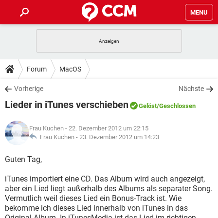
MENU
HOME
SPIELE
STREAMING
TIPPS & TRICKS
Forum
MacOS
ANDROID
IOS
SPIELE
STREAMING
DOWNLOADS
Vorherige
Nächste
WINDOWS 10
INSTAGRAM
ANDROID
IOS
Lieder in iTunes verschieben
WHATSAPP
SPIELE
TIKTOK
STREAMING
Gelöst
/Geschlossen
FORUM
WINDOWS 10
INSTAGRAM
FACEBOOK
ANDROID
HARDWARE
IOS
Frau Kuchen
- 22. Dezember 2012 um 22:15
WHATSAPP
SPIELE
TIKTOK
STREAMING
LEXIKON
Frau Kuchen -
23. Dezember 2012 um 14:23
WINDOWS 10
INSTAGRAM
FACEBOOK
ANDROID
HARDWARE
IOS
WHATSAPP
SPIELE
TIKTOK
STREAMING
Guten Tag,
WINDOWS 10
INSTAGRAM
FACEBOOK
ANDROID
HARDWARE
IOS
iTunes importiert eine CD. Das Album wird auch angezeigt,
WHATSAPP
TIKTOK
aber ein Lied liegt außerhalb des Albums als separater Song.
WINDOWS 10
INSTAGRAM
FACEBOOK
HARDWARE
Vermutlich weil dieses Lied ein Bonus-Track ist. Wie
WHATSAPP
TIKTOK
bekomme ich dieses Lied innerhalb von iTunes in das
Original-Album. In iTunesMedia ist das Lied im richtigen