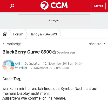
MENU
HOME
SPIELE
STREAMING
TIPPS & TRICKS
Forum
Handys/PDA/GPS
ANDROID
IOS
SPIELE
STREAMING
DOWNLOADS
Vorherige
Nächste
WINDOWS 10
INSTAGRAM
ANDROID
IOS
BlackBerry Curve 8900
WHATSAPP
SPIELE
TIKTOK
STREAMING
Geschlossen
FORUM
WINDOWS 10
INSTAGRAM
FACEBOOK
ANDROID
HARDWARE
IOS
vollini
- Geändert am 10. November 2018 um 04:34
WHATSAPP
SPIELE
TIKTOK
STREAMING
LEXIKON
vollini
-
17. November 2012 um 13:38
WINDOWS 10
INSTAGRAM
FACEBOOK
ANDROID
HARDWARE
IOS
WHATSAPP
SPIELE
TIKTOK
STREAMING
Guten Tag,
WINDOWS 10
INSTAGRAM
FACEBOOK
ANDROID
HARDWARE
IOS
wer kann mir helfen. Ich finde das Symbol Nachricht auf
WHATSAPP
TIKTOK
meinem Display nicht mehr.
WINDOWS 10
INSTAGRAM
FACEBOOK
HARDWARE
Außerdem wie komme ich ins Menue.
WHATSAPP
TIKTOK