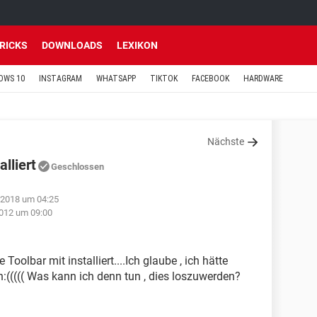
TRICKS
DOWNLOADS
LEXIKON
OWS 10
INSTAGRAM
WHATSAPP
TIKTOK
FACEBOOK
HARDWARE
Nächste
lliert
Geschlossen
 2018 um 04:25
012 um 09:00
olbar mit installiert....Ich glaube , ich hätte
((((( Was kann ich denn tun , dies loszuwerden?