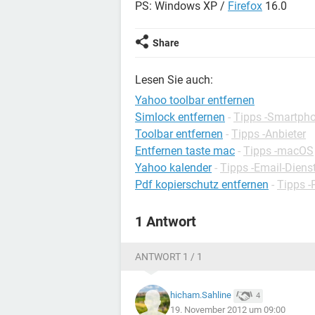
PS: Windows XP /
Firefox
16.0
Share
Lesen Sie auch:
Yahoo toolbar entfernen
Simlock entfernen
-
Tipps -Smartph
Toolbar entfernen
-
Tipps -Anbieter
Entfernen taste mac
-
Tipps -macOS
Yahoo kalender
-
Tipps -Email-Diens
Pdf kopierschutz entfernen
-
Tipps 
1 Antwort
ANTWORT 1 / 1
hicham.Sahline
4
19. November 2012 um 09:00