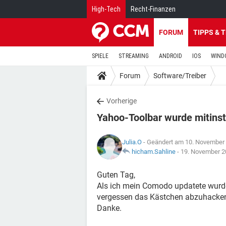
High-Tech
Recht-Finanzen
FORUM
TIPPS & 
SPIELE
STREAMING
ANDROID
IOS
WIND
Forum
Software/Treiber
Vorherige
Yahoo-Toolbar wurde mitinsta
Julia.O
- Geändert am 10. November
hicham.Sahline
-
19. November 2
Guten Tag,
Als ich mein Comodo updatete wurde To
vergessen das Kästchen abzuhacken:
Danke.