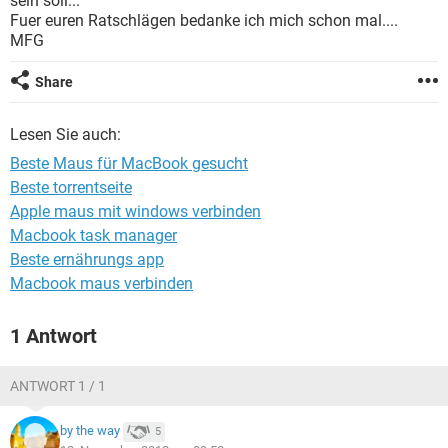
sein soll...
FACEBOOK
HARDWARE
Fuer euren Ratschlägen bedanke ich mich schon mal....
MFG
Share
Lesen Sie auch:
Beste Maus für MacBook gesucht
Beste torrentseite
Apple maus mit windows verbinden
Macbook task manager
Beste ernährungs app
Macbook maus verbinden
1 Antwort
ANTWORT 1 / 1
by the way
5