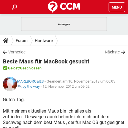
MENU
HOME
SPIELE
STREAMING
TIPPS & TRICKS
Forum
Hardware
ANDROID
IOS
SPIELE
STREAMING
DOWNLOADS
Vorherige
Nächste
WINDOWS 10
INSTAGRAM
ANDROID
IOS
Beste Maus für MacBook gesucht
WHATSAPP
SPIELE
TIKTOK
STREAMING
FORUM
WINDOWS 10
INSTAGRAM
Gelöst
/Geschlossen
FACEBOOK
ANDROID
HARDWARE
IOS
WHATSAPP
SPIELE
TIKTOK
STREAMING
LEXIKON
WINDOWS 10
MARLBORO&lt;3
- Geändert am 10. November 2018 um 06:05
INSTAGRAM
FACEBOOK
ANDROID
HARDWARE
IOS
by the way
-
12. November 2012 um 09:52
WHATSAPP
SPIELE
TIKTOK
STREAMING
WINDOWS 10
INSTAGRAM
Guten Tag,
FACEBOOK
ANDROID
HARDWARE
IOS
WHATSAPP
TIKTOK
Mit meinem aktuellen Maus bin ich alles als
WINDOWS 10
INSTAGRAM
FACEBOOK
HARDWARE
zufrieden...Deswegen auch befinde ich mich auf dem
WHATSAPP
TIKTOK
Suchweg nach dem best Maus , der für Mac OS gut geeignet