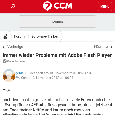
MENU
HOME
SPIELE
STREAMING
TIPPS & TRICKS
Forum
Software/Treiber
ANDROID
IOS
SPIELE
STREAMING
DOWNLOADS
Vorherige
Nächste
WINDOWS 10
INSTAGRAM
ANDROID
IOS
Immer wieder Probleme mit Adobe Flash Player
WHATSAPP
SPIELE
TIKTOK
STREAMING
FORUM
WINDOWS 10
INSTAGRAM
Geschlossen
FACEBOOK
ANDROID
HARDWARE
IOS
WHATSAPP
SPIELE
TIKTOK
STREAMING
LEXIKON
WINDOWS 10
gerda33
- Geändert am 13. November 2018 um 06:34
INSTAGRAM
FACEBOOK
ANDROID
HARDWARE
IOS
Cohen -
3. November 2012 um 06:24
WHATSAPP
SPIELE
TIKTOK
STREAMING
WINDOWS 10
INSTAGRAM
Hey,
FACEBOOK
ANDROID
HARDWARE
IOS
WHATSAPP
TIKTOK
nachdem ich das ganze Internet samt viele Foren nach einer
WINDOWS 10
INSTAGRAM
FACEBOOK
HARDWARE
Lösung für den AFP-Abstürze gesucht habe, bin ich jetzt echt
WHATSAPP
TIKTOK
am Ende meiner Kräfte und kaum noch motiviert....