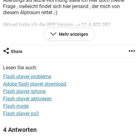
Allerdings als letzte Hoffnung stelle ich Hier doch meine
FACEBOOK
HARDWARE
Frage , vielleicht findet sich hier jemand , der mich von
diesem Alptraum rettet ;-)
Aktuell habe ich die AFP Version ---> 11.4.402.287
und bei Abstürze tritt eine Meldung mit folgendem Inhalt --->
Mehr anzeigen
Flash Player 11.4 r402 funktioniert nicht mehr
Habt ihr bitte Die Lösung ?
Share
Windows Vista / Firefox 16.0
Lesen Sie auch:
Flash player probleme
Adobe flash player download
Flash player iphone
Flash player aktivieren
Flash mode
Flash player ps3
4 Antworten