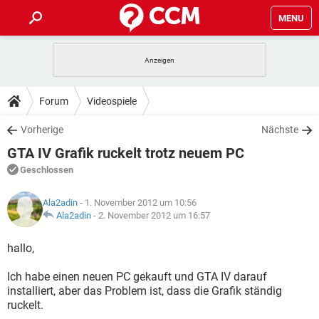
MENU
HOME
SPIELE
STREAMING
TIPPS & TRICKS
Forum
Videospiele
ANDROID
IOS
SPIELE
STREAMING
DOWNLOADS
Vorherige
Nächste
WINDOWS 10
INSTAGRAM
ANDROID
IOS
GTA IV Grafik ruckelt trotz neuem PC
WHATSAPP
SPIELE
TIKTOK
STREAMING
FORUM
WINDOWS 10
INSTAGRAM
Geschlossen
FACEBOOK
ANDROID
HARDWARE
IOS
WHATSAPP
SPIELE
TIKTOK
STREAMING
LEXIKON
WINDOWS 10
Ala2adin
- 1. November 2012 um 10:56
INSTAGRAM
FACEBOOK
ANDROID
HARDWARE
IOS
Ala2adin
-
2. November 2012 um 16:57
WHATSAPP
SPIELE
TIKTOK
STREAMING
WINDOWS 10
INSTAGRAM
hallo,
FACEBOOK
ANDROID
HARDWARE
IOS
WHATSAPP
TIKTOK
Ich habe einen neuen PC gekauft und GTA IV darauf
WINDOWS 10
INSTAGRAM
FACEBOOK
HARDWARE
installiert, aber das Problem ist, dass die Grafik ständig
WHATSAPP
TIKTOK
ruckelt.