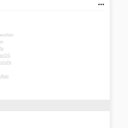
tworten
en
fe
macOS
anrufe
sApp