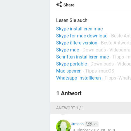
Share
Lesen Sie auch:
Skype installieren mac
Skype for mac download
- Beste An
Skype ältere version
- Beste Antwort
Skype mac
-
Downloads - Videoanru
Schriften installieren mac
-
Tipps -
Skype portable
-
Downloads - Video
Mac sperren
-
Tipps -macOS
Whatsapp installieren
-
Tipps -What
1 Antwort
ANTWORT 1 / 1
Urmann
25
19. Oktober 2012 um 16:19