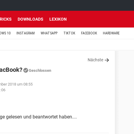
TRICKS
DOWNLOADS
LEXIKON
OWS 10
INSTAGRAM
WHATSAPP
TIKTOK
FACEBOOK
HARDWARE
Nächste
MacBook?
Geschlossen
mber 2018 um 08:55
:06
age gelesen und beantwortet haben....