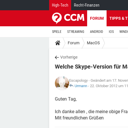
High-Tech
Recht-Finanzen
FORUM
TIPPS & 
SPIELE
STREAMING
ANDROID
IOS
WIND
Forum
MacOS
Vorherige
Welche Skype-Version für 
Escapology
- Geändert am 17. Nove
Urmann
-
22. Oktober 2012 um 11
Guten Tag,
Ich danke allen , die meine obige Fr
Mit freundlichen Grüßen