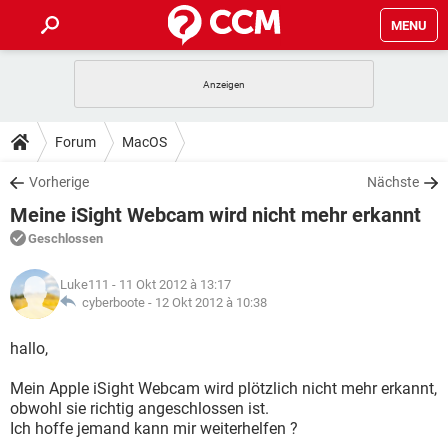
MENU
HOME
SPIELE
STREAMING
TIPPS & TRICKS
Forum
MacOS
ANDROID
IOS
SPIELE
STREAMING
DOWNLOADS
Vorherige
Nächste
WINDOWS 10
INSTAGRAM
ANDROID
IOS
Meine iSight Webcam wird nicht mehr erkannt
WHATSAPP
SPIELE
TIKTOK
STREAMING
FORUM
WINDOWS 10
INSTAGRAM
Geschlossen
FACEBOOK
ANDROID
HARDWARE
IOS
WHATSAPP
SPIELE
TIKTOK
STREAMING
LEXIKON
WINDOWS 10
Luke111
- 11 Okt 2012 à 13:17
INSTAGRAM
FACEBOOK
ANDROID
HARDWARE
IOS
cyberboote -
12 Okt 2012 à 10:38
WHATSAPP
SPIELE
TIKTOK
STREAMING
WINDOWS 10
INSTAGRAM
hallo,
FACEBOOK
ANDROID
HARDWARE
IOS
WHATSAPP
TIKTOK
Mein Apple iSight Webcam wird plötzlich nicht mehr erkannt,
WINDOWS 10
INSTAGRAM
FACEBOOK
HARDWARE
obwohl sie richtig angeschlossen ist.
WHATSAPP
TIKTOK
Ich hoffe jemand kann mir weiterhelfen ?