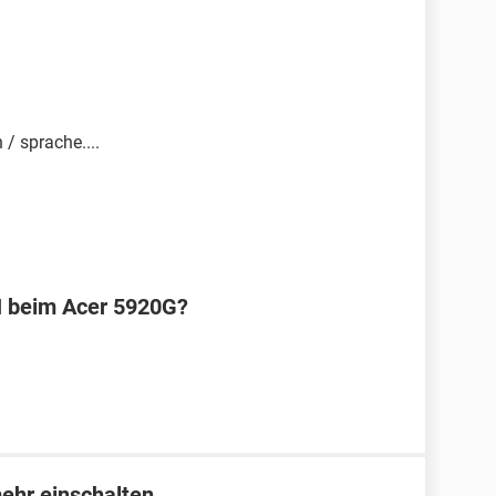
 / sprache....
N beim Acer 5920G?
mehr einschalten