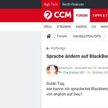
High-Tech
Recht-Finanzen
FORUM
TIPPS & 
SPIELE
STREAMING
ANDROID
IOS
WIND
Forum
Handys/PDA/GPS
Vorherige
Sprache ändern auf BlackBer
Karanta26
- Geändert am 18. Novem
The Warrior 007
-
16. Oktober 20
Guten Tag,
wie kannn ich sprache bei Blackberr
von english auf Deu?