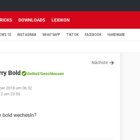
TRICKS
DOWNLOADS
LEXIKON
OWS 10
INSTAGRAM
WHATSAPP
TIKTOK
FACEBOOK
HARDWARE
Nächste
ry Bold
Gelöst
/Geschlossen
ber 2018 um 06:32
12 um 23:50
y bold wechesln?