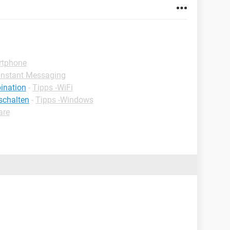
rtphone
Instant Messaging
ination
-
Tipps -WiFi
schalten
-
Tipps -Windows
are