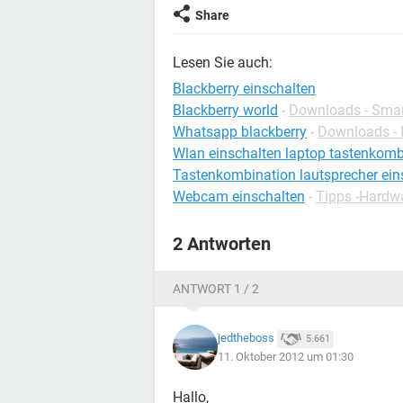
Share
Lesen Sie auch:
Blackberry einschalten
Blackberry world
-
Downloads - Sma
Whatsapp blackberry
-
Downloads - 
Wlan einschalten laptop tastenkomb
Tastenkombination lautsprecher ein
Webcam einschalten
-
Tipps -Hardw
2 Antworten
ANTWORT 1 / 2
jedtheboss
5.661
11. Oktober 2012 um 01:30
Hallo,