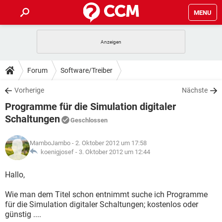
MENU
HOME
SPIELE
STREAMING
TIPPS & TRICKS
Forum
Software/Treiber
ANDROID
IOS
SPIELE
STREAMING
DOWNLOADS
Vorherige
Nächste
WINDOWS 10
INSTAGRAM
ANDROID
IOS
Programme für die Simulation digitaler
WHATSAPP
SPIELE
TIKTOK
STREAMING
FORUM
WINDOWS 10
INSTAGRAM
Schaltungen
Geschlossen
FACEBOOK
ANDROID
HARDWARE
IOS
WHATSAPP
SPIELE
TIKTOK
STREAMING
LEXIKON
WINDOWS 10
INSTAGRAM
MamboJambo
- 2. Oktober 2012 um 17:58
FACEBOOK
ANDROID
HARDWARE
IOS
koenigjosef -
3. Oktober 2012 um 12:44
WHATSAPP
SPIELE
TIKTOK
STREAMING
WINDOWS 10
INSTAGRAM
Hallo,
FACEBOOK
ANDROID
HARDWARE
IOS
WHATSAPP
TIKTOK
WINDOWS 10
INSTAGRAM
Wie man dem Titel schon entnimmt suche ich Programme
FACEBOOK
HARDWARE
für die Simulation digitaler Schaltungen; kostenlos oder
WHATSAPP
TIKTOK
günstig ....