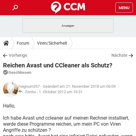
MENU
HOME
SPIELE
STREAMING
TIPPS & TRICKS
Forum
Viren/Sicherheit
ANDROID
IOS
SPIELE
STREAMING
DOWNLOADS
Vorherige
Nächste
WINDOWS 10
INSTAGRAM
ANDROID
IOS
Reichen Avast und CCleaner als Schutz?
WHATSAPP
SPIELE
TIKTOK
STREAMING
FORUM
WINDOWS 10
INSTAGRAM
Geschlossen
FACEBOOK
ANDROID
HARDWARE
IOS
WHATSAPP
SPIELE
TIKTOK
STREAMING
LEXIKON
WINDOWS 10
magnum357
- Geändert am 21. November 2018 um 06:09
INSTAGRAM
FACEBOOK
ANDROID
HARDWARE
IOS
Zentia -
1. Oktober 2012 um 10:31
WHATSAPP
SPIELE
TIKTOK
STREAMING
WINDOWS 10
INSTAGRAM
Hallo,
FACEBOOK
ANDROID
HARDWARE
IOS
WHATSAPP
TIKTOK
Ich habe Avast und ccleaner auf meinen Rechner installiert,
WINDOWS 10
INSTAGRAM
FACEBOOK
HARDWARE
werde diese Programme reichen, um mein PC von Viren
WHATSAPP
TIKTOK
Angriffe zu schützen ?