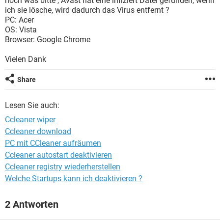
noch was bitte , Avast hat eine infiziert Datei gefunden, wenn
FACEBOOK
HARDWARE
ich sie lösche, wird dadurch das Virus entfernt ?
PC: Acer
OS: Vista
Browser: Google Chrome
Vielen Dank
Share
Lesen Sie auch:
Ccleaner wiper
Ccleaner download
PC mit CCleaner aufräumen
Ccleaner autostart deaktivieren
Ccleaner registry wiederherstellen
Welche Startups kann ich deaktivieren ?
2 Antworten