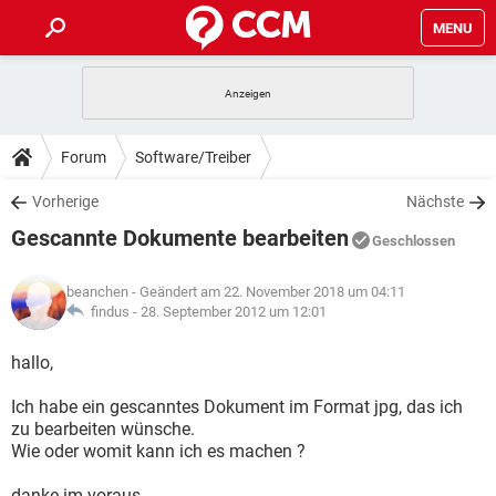
MENU
HOME
SPIELE
STREAMING
TIPPS & TRICKS
Forum
Software/Treiber
ANDROID
IOS
SPIELE
STREAMING
DOWNLOADS
Vorherige
Nächste
WINDOWS 10
INSTAGRAM
ANDROID
IOS
Gescannte Dokumente bearbeiten
WHATSAPP
SPIELE
TIKTOK
STREAMING
Geschlossen
FORUM
WINDOWS 10
INSTAGRAM
FACEBOOK
ANDROID
HARDWARE
IOS
beanchen
- Geändert am 22. November 2018 um 04:11
WHATSAPP
SPIELE
TIKTOK
STREAMING
LEXIKON
findus -
28. September 2012 um 12:01
WINDOWS 10
INSTAGRAM
FACEBOOK
ANDROID
HARDWARE
IOS
WHATSAPP
SPIELE
TIKTOK
STREAMING
hallo,
WINDOWS 10
INSTAGRAM
FACEBOOK
ANDROID
HARDWARE
IOS
Ich habe ein gescanntes Dokument im Format jpg, das ich
WHATSAPP
TIKTOK
zu bearbeiten wünsche.
WINDOWS 10
INSTAGRAM
FACEBOOK
HARDWARE
Wie oder womit kann ich es machen ?
WHATSAPP
TIKTOK
danke im voraus