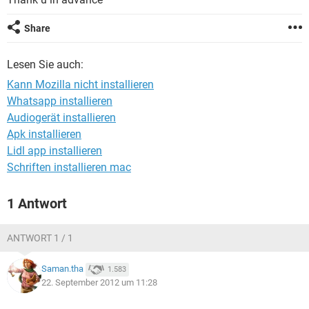
FACEBOOK
HARDWARE
Share
Lesen Sie auch:
Kann Mozilla nicht installieren
Whatsapp installieren
Audiogerät installieren
Apk installieren
Lidl app installieren
Schriften installieren mac
1 Antwort
ANTWORT 1 / 1
Saman.tha
1.583
22. September 2012 um 11:28