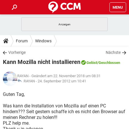
MENU
HOME
SPIELE
STREAMING
TIPPS & TRICKS
Forum
Windows
ANDROID
IOS
SPIELE
STREAMING
DOWNLOADS
Vorherige
Nächste
WINDOWS 10
INSTAGRAM
ANDROID
IOS
Kann Mozilla nicht installieren
WHATSAPP
SPIELE
TIKTOK
STREAMING
Gelöst
/Geschlossen
FORUM
WINDOWS 10
INSTAGRAM
FACEBOOK
ANDROID
HARDWARE
IOS
RAYAN
- Geändert am 22. November 2018 um 08:31
WHATSAPP
SPIELE
TIKTOK
STREAMING
LEXIKON
RAYAN -
24. September 2012 um 10:41
WINDOWS 10
INSTAGRAM
FACEBOOK
ANDROID
HARDWARE
IOS
WHATSAPP
SPIELE
TIKTOK
STREAMING
Guten Tag,
WINDOWS 10
INSTAGRAM
FACEBOOK
ANDROID
HARDWARE
IOS
Was kann die Installation von Mozilla auf einen PC
WHATSAPP
TIKTOK
hindern??? Seit gestern schaffe ich es nicht den Browser auf
WINDOWS 10
INSTAGRAM
FACEBOOK
HARDWARE
meinen Rechner zu holen!!!
WHATSAPP
TIKTOK
PLZ help me.
Thank u in advance