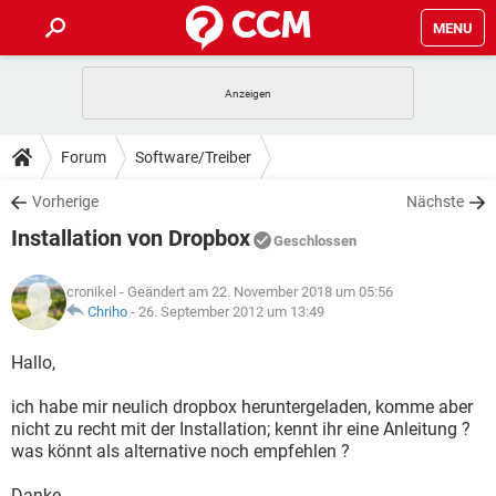
MENU
HOME
SPIELE
STREAMING
TIPPS & TRICKS
Forum
Software/Treiber
ANDROID
IOS
SPIELE
STREAMING
DOWNLOADS
Vorherige
Nächste
WINDOWS 10
INSTAGRAM
ANDROID
IOS
Installation von Dropbox
WHATSAPP
SPIELE
TIKTOK
STREAMING
Geschlossen
FORUM
WINDOWS 10
INSTAGRAM
FACEBOOK
ANDROID
HARDWARE
IOS
cronikel
- Geändert am 22. November 2018 um 05:56
WHATSAPP
SPIELE
TIKTOK
STREAMING
LEXIKON
Chriho
-
26. September 2012 um 13:49
WINDOWS 10
INSTAGRAM
FACEBOOK
ANDROID
HARDWARE
IOS
WHATSAPP
SPIELE
TIKTOK
STREAMING
Hallo,
WINDOWS 10
INSTAGRAM
FACEBOOK
ANDROID
HARDWARE
IOS
ich habe mir neulich dropbox heruntergeladen, komme aber
WHATSAPP
TIKTOK
nicht zu recht mit der Installation; kennt ihr eine Anleitung ?
WINDOWS 10
INSTAGRAM
FACEBOOK
HARDWARE
was könnt als alternative noch empfehlen ?
WHATSAPP
TIKTOK
Danke