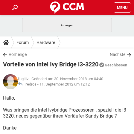
MENU
HOME
SPIELE
STREAMING
TIPPS & TRICKS
Forum
Hardware
ANDROID
IOS
SPIELE
STREAMING
DOWNLOADS
Vorherige
Nächste
WINDOWS 10
INSTAGRAM
ANDROID
IOS
Vorteile von Intel Ivy Bridge i3-3220
WHATSAPP
SPIELE
TIKTOK
STREAMING
Geschlossen
FORUM
WINDOWS 10
INSTAGRAM
FACEBOOK
ANDROID
HARDWARE
IOS
fugitiv
- Geändert am 30. November 2018 um 04:40
WHATSAPP
SPIELE
TIKTOK
STREAMING
LEXIKON
Pedros -
11. September 2012 um 12:12
WINDOWS 10
INSTAGRAM
FACEBOOK
ANDROID
HARDWARE
IOS
WHATSAPP
SPIELE
TIKTOK
STREAMING
Hallo,
WINDOWS 10
INSTAGRAM
FACEBOOK
ANDROID
HARDWARE
IOS
Was bringen die Intel Ivybridge Prozessoren , speziell die i3
WHATSAPP
TIKTOK
3220, neues gegenüber ihren Vorläufer Sandy Bridge ?
WINDOWS 10
INSTAGRAM
FACEBOOK
HARDWARE
WHATSAPP
TIKTOK
Danke