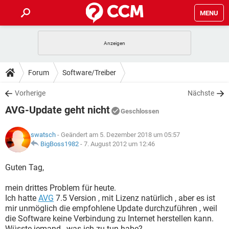
MENU
HOME
SPIELE
STREAMING
TIPPS & TRICKS
Forum
Software/Treiber
ANDROID
IOS
SPIELE
STREAMING
DOWNLOADS
Vorherige
Nächste
WINDOWS 10
INSTAGRAM
ANDROID
IOS
AVG-Update geht nicht
WHATSAPP
SPIELE
TIKTOK
STREAMING
Geschlossen
FORUM
WINDOWS 10
INSTAGRAM
FACEBOOK
ANDROID
HARDWARE
IOS
swatsch
- Geändert am 5. Dezember 2018 um 05:57
WHATSAPP
SPIELE
TIKTOK
STREAMING
LEXIKON
BigBoss1982
-
7. August 2012 um 12:46
WINDOWS 10
INSTAGRAM
FACEBOOK
ANDROID
HARDWARE
IOS
WHATSAPP
SPIELE
TIKTOK
STREAMING
Guten Tag,
WINDOWS 10
INSTAGRAM
FACEBOOK
ANDROID
HARDWARE
IOS
mein drittes Problem für heute.
WHATSAPP
TIKTOK
Ich hatte
AVG
7.5 Version , mit Lizenz natürlich , aber es ist
WINDOWS 10
INSTAGRAM
FACEBOOK
HARDWARE
mir unmöglich die empfohlene Update durchzuführen , weil
WHATSAPP
TIKTOK
die Software keine Verbindung zu Internet herstellen kann.
Wüsste jemand , was ich zu tun habe?