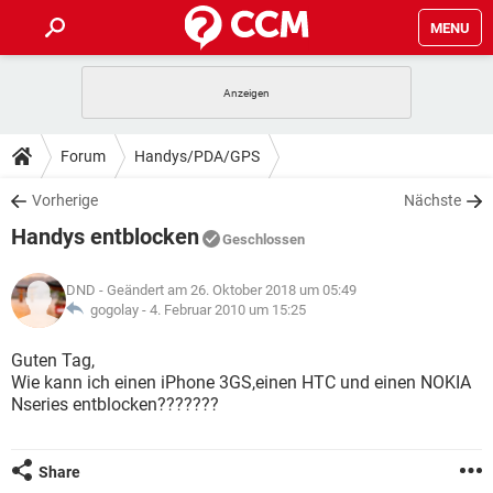
MENU
HOME
SPIELE
STREAMING
TIPPS & TRICKS
Forum
Handys/PDA/GPS
ANDROID
IOS
SPIELE
STREAMING
DOWNLOADS
Vorherige
Nächste
WINDOWS 10
INSTAGRAM
ANDROID
IOS
Handys entblocken
WHATSAPP
SPIELE
TIKTOK
STREAMING
Geschlossen
FORUM
WINDOWS 10
INSTAGRAM
FACEBOOK
ANDROID
HARDWARE
IOS
DND
- Geändert am 26. Oktober 2018 um 05:49
WHATSAPP
SPIELE
TIKTOK
STREAMING
LEXIKON
gogolay -
4. Februar 2010 um 15:25
WINDOWS 10
INSTAGRAM
FACEBOOK
ANDROID
HARDWARE
IOS
WHATSAPP
SPIELE
TIKTOK
STREAMING
Guten Tag,
WINDOWS 10
INSTAGRAM
Wie kann ich einen iPhone 3GS,einen HTC und einen NOKIA
FACEBOOK
ANDROID
HARDWARE
IOS
Nseries entblocken???????
WHATSAPP
TIKTOK
WINDOWS 10
INSTAGRAM
FACEBOOK
HARDWARE
WHATSAPP
TIKTOK
Share