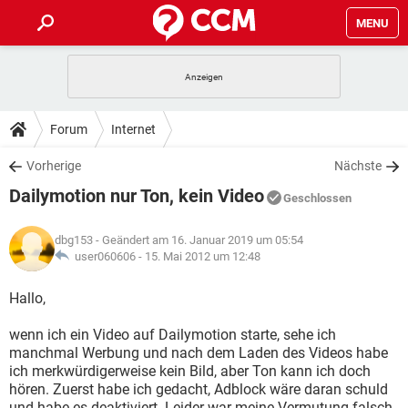
MENU
HOME
SPIELE
STREAMING
TIPPS & TRICKS
Forum
Internet
ANDROID
IOS
SPIELE
STREAMING
DOWNLOADS
Vorherige
Nächste
WINDOWS 10
INSTAGRAM
ANDROID
IOS
Dailymotion nur Ton, kein Video
WHATSAPP
SPIELE
TIKTOK
STREAMING
Geschlossen
FORUM
WINDOWS 10
INSTAGRAM
FACEBOOK
ANDROID
HARDWARE
IOS
dbg153
- Geändert am 16. Januar 2019 um 05:54
WHATSAPP
SPIELE
TIKTOK
STREAMING
LEXIKON
user060606 -
15. Mai 2012 um 12:48
WINDOWS 10
INSTAGRAM
FACEBOOK
ANDROID
HARDWARE
IOS
WHATSAPP
SPIELE
TIKTOK
STREAMING
Hallo,
WINDOWS 10
INSTAGRAM
FACEBOOK
ANDROID
HARDWARE
IOS
wenn ich ein Video auf Dailymotion starte, sehe ich
WHATSAPP
TIKTOK
manchmal Werbung und nach dem Laden des Videos habe
WINDOWS 10
INSTAGRAM
FACEBOOK
HARDWARE
ich merkwürdigerweise kein Bild, aber Ton kann ich doch
WHATSAPP
TIKTOK
hören. Zuerst habe ich gedacht, Adblock wäre daran schuld
und habe es deaktiviert. Leider war meine Vermutung falsch.