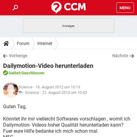
MENU
HOME
SPIELE
STREAMING
TIPPS & TRICKS
Forum
Internet
ANDROID
IOS
SPIELE
STREAMING
DOWNLOADS
Vorherige
Nächste
WINDOWS 10
INSTAGRAM
ANDROID
IOS
Dailymotion-Video herunterladen
WHATSAPP
SPIELE
TIKTOK
STREAMING
FORUM
WINDOWS 10
INSTAGRAM
Gelöst
/Geschlossen
FACEBOOK
ANDROID
HARDWARE
IOS
WHATSAPP
SPIELE
TIKTOK
STREAMING
LEXIKON
WINDOWS 10
Science
- 16. August 2012 um 10:13
INSTAGRAM
FACEBOOK
ANDROID
HARDWARE
IOS
Science -
21. August 2012 um 10:43
WHATSAPP
SPIELE
TIKTOK
STREAMING
WINDOWS 10
INSTAGRAM
Guten Tag,
FACEBOOK
ANDROID
HARDWARE
IOS
WHATSAPP
TIKTOK
Könntet ihr mir vielleicht Softwares vorschlagen , womit ich
WINDOWS 10
INSTAGRAM
FACEBOOK
HARDWARE
Dailymotion- Videos hoher Qualität herunterladen kann?
WHATSAPP
TIKTOK
Fuer eure Hilfe bedanke ich mich schon mal.