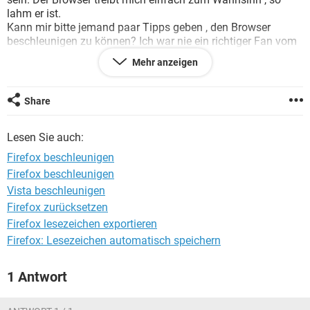
FACEBOOK
HARDWARE
lahm er ist.
Kann mir bitte jemand paar Tipps geben , den Browser
beschleunigen zu können? Ich war nie ein richtiger Fan vom
IE.
Mehr anzeigen
Danke im Voraus.
L.G
Share
Lesen Sie auch:
Firefox beschleunigen
Firefox beschleunigen
Vista beschleunigen
Firefox zurücksetzen
Firefox lesezeichen exportieren
Firefox: Lesezeichen automatisch speichern
1 Antwort