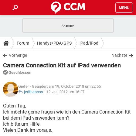
MENU
HOME
SPIELE
STREAMING
TIPPS & TRICKS
Forum
Handys/PDA/GPS
iPad/iPod
ANDROID
IOS
SPIELE
STREAMING
DOWNLOADS
Vorherige
Nächste
WINDOWS 10
INSTAGRAM
ANDROID
IOS
Camera Connection Kit auf iPad verwenden
WHATSAPP
SPIELE
TIKTOK
STREAMING
FORUM
WINDOWS 10
INSTAGRAM
Geschlossen
FACEBOOK
ANDROID
HARDWARE
IOS
WHATSAPP
SPIELE
TIKTOK
STREAMING
LEXIKON
WINDOWS 10
Giefer
- Geändert am 19. Oktober 2018 um 22:55
INSTAGRAM
FACEBOOK
ANDROID
HARDWARE
IOS
jedtheboss
-
12. Juli 2012 um 16:27
WHATSAPP
SPIELE
TIKTOK
STREAMING
WINDOWS 10
INSTAGRAM
Guten Tag,
FACEBOOK
ANDROID
HARDWARE
IOS
Ich möchte gerne fragen wie ich den Camera Connection Kit
WHATSAPP
TIKTOK
bei dem iPad verwenden kann?
WINDOWS 10
INSTAGRAM
FACEBOOK
HARDWARE
Ich bitte um Hilfe.
WHATSAPP
TIKTOK
Vielen Dank im voraus.