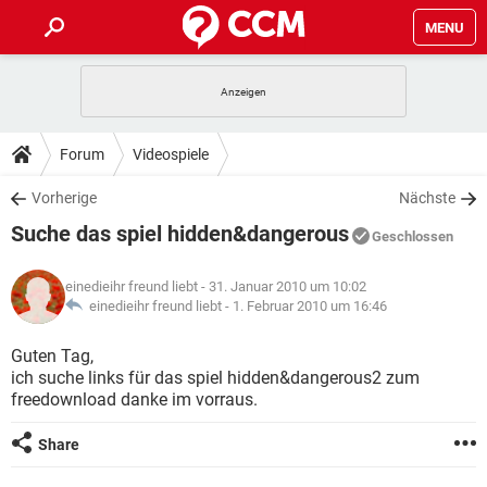
MENU
HOME
SPIELE
STREAMING
TIPPS & TRICKS
Forum
Videospiele
ANDROID
IOS
SPIELE
STREAMING
DOWNLOADS
Vorherige
Nächste
WINDOWS 10
INSTAGRAM
ANDROID
IOS
Suche das spiel hidden&dangerous
WHATSAPP
SPIELE
TIKTOK
STREAMING
Geschlossen
FORUM
WINDOWS 10
INSTAGRAM
FACEBOOK
ANDROID
HARDWARE
IOS
einedieihr freund liebt
- 31. Januar 2010 um 10:02
WHATSAPP
SPIELE
TIKTOK
STREAMING
LEXIKON
einedieihr freund liebt -
1. Februar 2010 um 16:46
WINDOWS 10
INSTAGRAM
FACEBOOK
ANDROID
HARDWARE
IOS
WHATSAPP
SPIELE
TIKTOK
STREAMING
Guten Tag,
WINDOWS 10
INSTAGRAM
ich suche links für das spiel hidden&dangerous2 zum
FACEBOOK
ANDROID
HARDWARE
IOS
freedownload danke im vorraus.
WHATSAPP
TIKTOK
WINDOWS 10
INSTAGRAM
FACEBOOK
HARDWARE
Share
WHATSAPP
TIKTOK