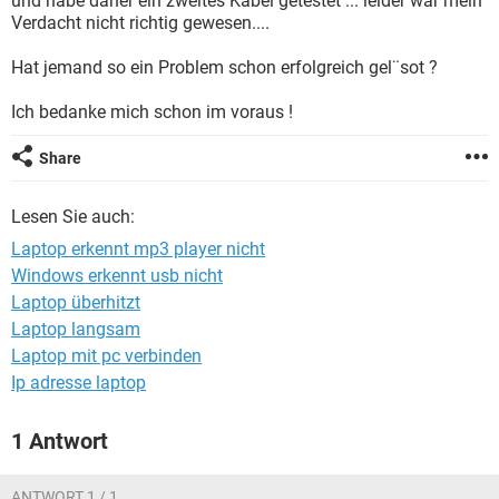
und habe daher ein zweites Kabel getestet ... leider war mein
FACEBOOK
HARDWARE
Verdacht nicht richtig gewesen....
Hat jemand so ein Problem schon erfolgreich gel¨sot ?
Ich bedanke mich schon im voraus !
Share
Lesen Sie auch:
Laptop erkennt mp3 player nicht
Windows erkennt usb nicht
Laptop überhitzt
Laptop langsam
Laptop mit pc verbinden
Ip adresse laptop
1 Antwort
ANTWORT 1 / 1