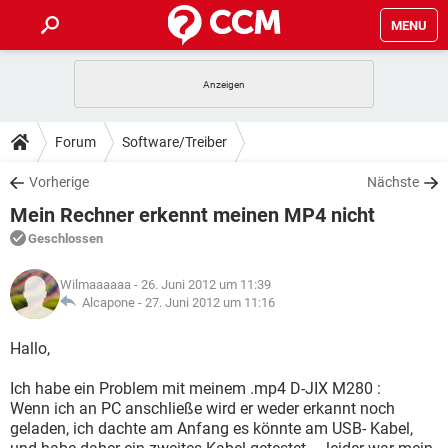
MENU
HOME
SPIELE
STREAMING
TIPPS & TRICKS
Forum
Software/Treiber
ANDROID
IOS
SPIELE
STREAMING
DOWNLOADS
Vorherige
Nächste
WINDOWS 10
INSTAGRAM
ANDROID
IOS
Mein Rechner erkennt meinen MP4 nicht
WHATSAPP
SPIELE
TIKTOK
STREAMING
FORUM
WINDOWS 10
INSTAGRAM
Geschlossen
FACEBOOK
ANDROID
HARDWARE
IOS
WHATSAPP
SPIELE
TIKTOK
STREAMING
LEXIKON
WINDOWS 10
Wilmaaaaaa
- 26. Juni 2012 um 11:39
INSTAGRAM
FACEBOOK
ANDROID
HARDWARE
IOS
Alcapone -
27. Juni 2012 um 11:16
WHATSAPP
SPIELE
TIKTOK
STREAMING
WINDOWS 10
INSTAGRAM
Hallo,
FACEBOOK
ANDROID
HARDWARE
IOS
WHATSAPP
TIKTOK
Ich habe ein Problem mit meinem .mp4 D-JIX M280 :
WINDOWS 10
INSTAGRAM
FACEBOOK
HARDWARE
Wenn ich an PC anschließe wird er weder erkannt noch
WHATSAPP
TIKTOK
geladen, ich dachte am Anfang es könnte am USB- Kabel,