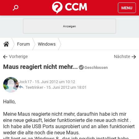
MENU
HOME
SPIELE
STREAMING
TIPPS & TRICKS
Forum
Windows
ANDROID
IOS
SPIELE
STREAMING
DOWNLOADS
Vorherige
Nächste
WINDOWS 10
INSTAGRAM
ANDROID
IOS
Maus reagiert nicht mehr...
WHATSAPP
SPIELE
TIKTOK
STREAMING
Geschlossen
FORUM
WINDOWS 10
INSTAGRAM
FACEBOOK
ANDROID
HARDWARE
IOS
Jock17
- 15. Juni 2012 um 10:12
WHATSAPP
SPIELE
TIKTOK
STREAMING
LEXIKON
Teetrinker -
15. Juni 2012 um 18:01
WINDOWS 10
INSTAGRAM
FACEBOOK
ANDROID
HARDWARE
IOS
WHATSAPP
SPIELE
TIKTOK
STREAMING
Hallo,
WINDOWS 10
INSTAGRAM
FACEBOOK
ANDROID
HARDWARE
IOS
Meine Maus reagierte nicht mehr, daraufhin habe ich mir
WHATSAPP
TIKTOK
eine neue gekauft, leider funktionierte die neue auch nicht .
WINDOWS 10
INSTAGRAM
FACEBOOK
HARDWARE
Ich habe alle USB Ports ausprobiert und an allen funktioniert
WHATSAPP
TIKTOK
weder die alte noch die neue Maus.
vllt liegt es an Windows 8 , das ich neulich installiert habe.