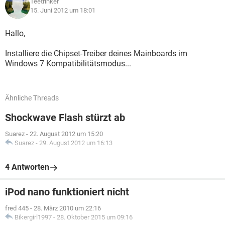
Teetrinker
15. Juni 2012 um 18:01
Hallo,
Installiere die Chipset-Treiber deines Mainboards im
Windows 7 Kompatibilitätsmodus...
Ähnliche Threads
Shockwave Flash stürzt ab
Suarez
-
22. August 2012 um 15:20
Suarez
-
29. August 2012 um 16:13
4 Antworten
iPod nano funktioniert nicht
fred 445
-
28. März 2010 um 22:16
Bikergirl1997
-
28. Oktober 2015 um 09:16