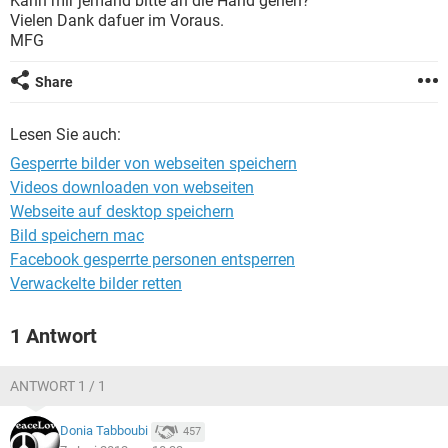
Kann mir jemand bitte an die Hand gehen?
FACEBOOK
HARDWARE
Vielen Dank dafuer im Voraus.
MFG
Share
Lesen Sie auch:
Gesperrte bilder von webseiten speichern
Videos downloaden von webseiten
Webseite auf desktop speichern
Bild speichern mac
Facebook gesperrte personen entsperren
Verwackelte bilder retten
1 Antwort
ANTWORT 1 / 1
Donia Tabboubi
457