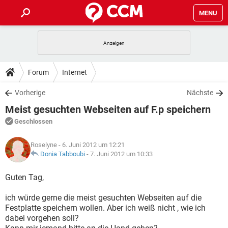
MENU
HOME
SPIELE
STREAMING
TIPPS & TRICKS
Forum
Internet
ANDROID
IOS
SPIELE
STREAMING
DOWNLOADS
Vorherige
Nächste
WINDOWS 10
INSTAGRAM
ANDROID
IOS
Meist gesuchten Webseiten auf F.p speichern
WHATSAPP
SPIELE
TIKTOK
STREAMING
FORUM
WINDOWS 10
INSTAGRAM
Geschlossen
FACEBOOK
ANDROID
HARDWARE
IOS
WHATSAPP
SPIELE
TIKTOK
STREAMING
LEXIKON
WINDOWS 10
Roselyne
- 6. Juni 2012 um 12:21
INSTAGRAM
FACEBOOK
ANDROID
HARDWARE
IOS
Donia Tabboubi
-
7. Juni 2012 um 10:33
WHATSAPP
SPIELE
TIKTOK
STREAMING
WINDOWS 10
INSTAGRAM
Guten Tag,
FACEBOOK
ANDROID
HARDWARE
IOS
WHATSAPP
TIKTOK
ich würde gerne die meist gesuchten Webseiten auf die
WINDOWS 10
INSTAGRAM
FACEBOOK
HARDWARE
Festplatte speichern wollen. Aber ich weiß nicht , wie ich
WHATSAPP
TIKTOK
dabei vorgehen soll?