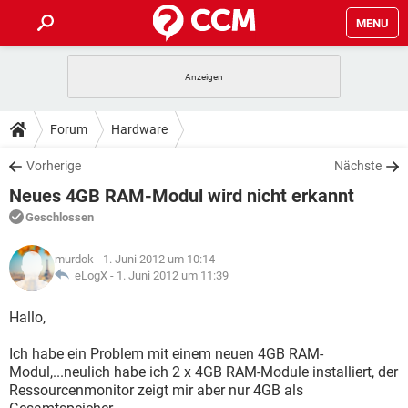
MENU
HOME
SPIELE
STREAMING
TIPPS & TRICKS
Forum
Hardware
ANDROID
IOS
SPIELE
STREAMING
DOWNLOADS
Vorherige
Nächste
WINDOWS 10
INSTAGRAM
ANDROID
IOS
Neues 4GB RAM-Modul wird nicht erkannt
WHATSAPP
SPIELE
TIKTOK
STREAMING
FORUM
WINDOWS 10
INSTAGRAM
Geschlossen
FACEBOOK
ANDROID
HARDWARE
IOS
WHATSAPP
SPIELE
TIKTOK
STREAMING
LEXIKON
WINDOWS 10
murdok
- 1. Juni 2012 um 10:14
INSTAGRAM
FACEBOOK
ANDROID
HARDWARE
IOS
eLogX -
1. Juni 2012 um 11:39
WHATSAPP
SPIELE
TIKTOK
STREAMING
WINDOWS 10
INSTAGRAM
Hallo,
FACEBOOK
ANDROID
HARDWARE
IOS
WHATSAPP
TIKTOK
Ich habe ein Problem mit einem neuen 4GB RAM-
WINDOWS 10
INSTAGRAM
FACEBOOK
HARDWARE
Modul,...neulich habe ich 2 x 4GB RAM-Module installiert, der
WHATSAPP
TIKTOK
Ressourcenmonitor zeigt mir aber nur 4GB als