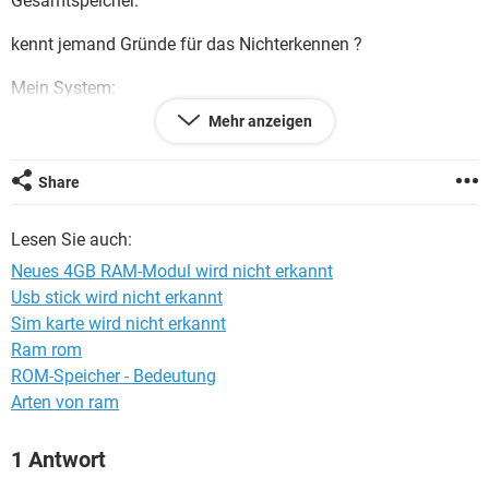
Gesamtspeicher.
FACEBOOK
HARDWARE
kennt jemand Gründe für das Nichterkennen ?
Mein System:
Mehr anzeigen
OS Version: Microsoft Windows 7 Professionnel 64bit
Motherboard: ASUS P9X79
Share
CPU Name: Intel(R) Core(TM) i7-3930K CPU @ 3.20GHz
Lesen Sie auch:
CPU Speeds: 2176
Physical CPUs: 1
Neues 4GB RAM-Modul wird nicht erkannt
Virtual CPUs: 12
Usb stick wird nicht erkannt
Sim karte wird nicht erkannt
System RAM: 4073 MB
Ram rom
Video Card Description: NVIDIA GeForce GTX 560
ROM-Speicher - Bedeutung
VRAM: 2048 MB
Arten von ram
RAM: 2 x 4 GB Corsair vengeance CMZ4GX3M1A1600C9
1 Antwort