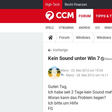
High-Tech
Recht-Finanzen
FORUM
TIPPS & 
SPIELE
STREAMING
ANDROID
IOS
WIND
Forum
Windows
Windows 
Vorherige
Kein Sound unter Win 7
Gesc
Marry
- 23. Mai 2012 um 15:54
Marry -
28. Mai 2012 um 16:11
Guten Tag,
Ich habe seit 2 Tage kein Sound mehr
Woran kann das Problem liegen?
Ich bitte um Hilfe
FG