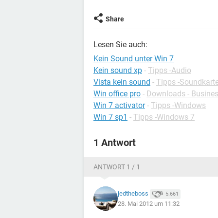
Share
Lesen Sie auch:
Kein Sound unter Win 7
Kein sound xp
-
Tipps -Audio
Vista kein sound
-
Tipps -Soundkart
Win office pro
-
Downloads - Busine
Win 7 activator
-
Tipps -Windows
Win 7 sp1
-
Tipps -Windows 7
1 Antwort
ANTWORT 1 / 1
jedtheboss
5.661
28. Mai 2012 um 11:32