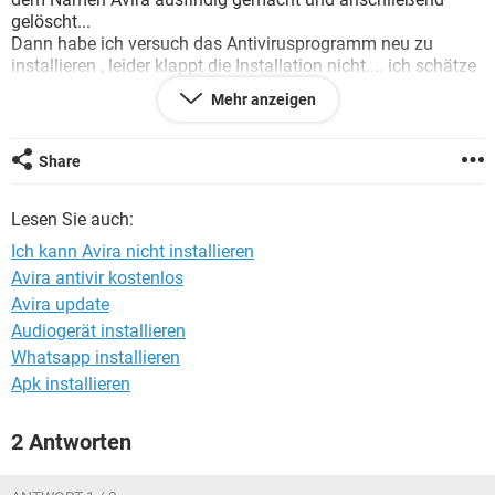
FACEBOOK
HARDWARE
gelöscht...
Dann habe ich versuch das Antivirusprogramm neu zu
installieren , leider klappt die Installation nicht.... ich schätze
ich habe was dummes gemacht, ... vielleicht das Programm
Mehr anzeigen
falsch oder wild deinstalliert
Kann mir jemand zeigen wie ich die Installation zu ende
Share
führen kann ?
Lesen Sie auch:
Danke vielmals
Ich kann Avira nicht installieren
Avira antivir kostenlos
Avira update
Audiogerät installieren
Whatsapp installieren
Apk installieren
2 Antworten