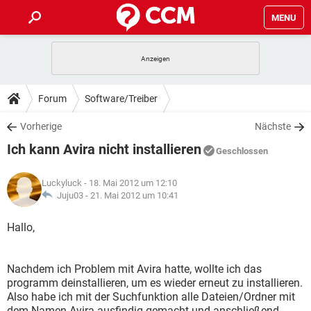
MENU
HOME
SPIELE
STREAMING
TIPPS & TRICKS
Forum
Software/Treiber
ANDROID
IOS
SPIELE
STREAMING
DOWNLOADS
Vorherige
Nächste
WINDOWS 10
INSTAGRAM
ANDROID
IOS
Ich kann Avira nicht installieren
WHATSAPP
SPIELE
TIKTOK
STREAMING
Geschlossen
FORUM
WINDOWS 10
INSTAGRAM
FACEBOOK
ANDROID
HARDWARE
IOS
Luckyluck
- 18. Mai 2012 um 12:10
WHATSAPP
SPIELE
TIKTOK
STREAMING
LEXIKON
Juju03 -
21. Mai 2012 um 10:41
WINDOWS 10
INSTAGRAM
FACEBOOK
ANDROID
HARDWARE
IOS
WHATSAPP
SPIELE
TIKTOK
STREAMING
Hallo,
WINDOWS 10
INSTAGRAM
FACEBOOK
ANDROID
HARDWARE
IOS
WHATSAPP
TIKTOK
Nachdem ich Problem mit Avira hatte, wollte ich das
WINDOWS 10
INSTAGRAM
FACEBOOK
HARDWARE
programm deinstallieren, um es wieder erneut zu installieren.
WHATSAPP
TIKTOK
Also habe ich mit der Suchfunktion alle Dateien/Ordner mit
dem Namen Avira ausfindig gemacht und anschließend