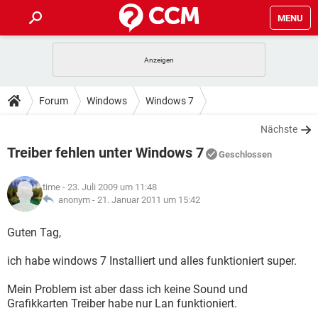
MENU
HOME
SPIELE
STREAMING
TIPPS & TRICKS
Forum
Windows
Windows 7
ANDROID
IOS
SPIELE
STREAMING
DOWNLOADS
Nächste
WINDOWS 10
INSTAGRAM
ANDROID
IOS
Treiber fehlen unter Windows 7
WHATSAPP
SPIELE
TIKTOK
STREAMING
Geschlossen
FORUM
WINDOWS 10
INSTAGRAM
FACEBOOK
ANDROID
HARDWARE
IOS
time
- 23. Juli 2009 um 11:48
WHATSAPP
SPIELE
TIKTOK
STREAMING
LEXIKON
anonym -
21. Januar 2011 um 15:42
WINDOWS 10
INSTAGRAM
FACEBOOK
ANDROID
HARDWARE
IOS
WHATSAPP
SPIELE
TIKTOK
STREAMING
Guten Tag,
WINDOWS 10
INSTAGRAM
FACEBOOK
ANDROID
HARDWARE
IOS
ich habe windows 7 Installiert und alles funktioniert super.
WHATSAPP
TIKTOK
WINDOWS 10
INSTAGRAM
FACEBOOK
HARDWARE
Mein Problem ist aber dass ich keine Sound und
WHATSAPP
TIKTOK
Grafikkarten Treiber habe nur Lan funktioniert.