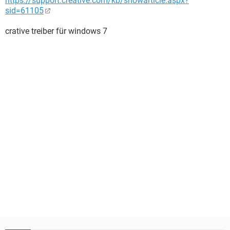
https://support.creative.com/kb/showarticle.aspx?
sid=61105
crative treiber für windows 7