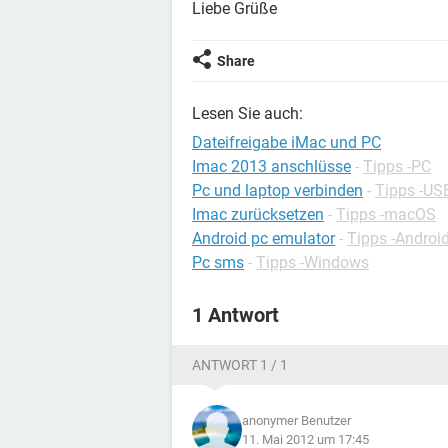
Liebe Grüße
Share
Lesen Sie auch:
Dateifreigabe iMac und PC
Imac 2013 anschlüsse
-
Tipps -PC
Pc und laptop verbinden
-
Tipps -US
Imac zurücksetzen
-
Tipps -macOS
Android pc emulator
-
Tipps -Androi
Pc sms
-
Tipps -Windows
1 Antwort
ANTWORT 1 / 1
anonymer Benutzer
11. Mai 2012 um 17:45