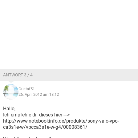
ANTWORT 3 / 4
Gustaf51
26. April 2012 um 18:12
Hallo,
Ich empfehle dir dieses hier --->
http://www.notebookinfo.de/produkte/sony-vaio-vpc-
ca3s1e-w/vpcca3s1e-w-g4/00008361/