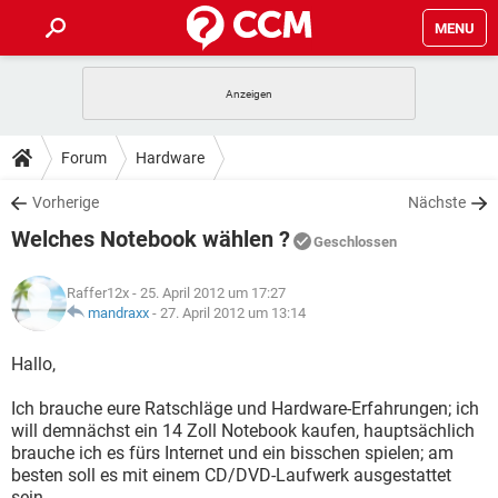
MENU
HOME
SPIELE
STREAMING
TIPPS & TRICKS
Forum
Hardware
ANDROID
IOS
SPIELE
STREAMING
DOWNLOADS
Vorherige
Nächste
WINDOWS 10
INSTAGRAM
ANDROID
IOS
Welches Notebook wählen ?
WHATSAPP
SPIELE
TIKTOK
STREAMING
Geschlossen
FORUM
WINDOWS 10
INSTAGRAM
FACEBOOK
ANDROID
HARDWARE
IOS
Raffer12x
- 25. April 2012 um 17:27
WHATSAPP
SPIELE
TIKTOK
STREAMING
LEXIKON
mandraxx
-
27. April 2012 um 13:14
WINDOWS 10
INSTAGRAM
FACEBOOK
ANDROID
HARDWARE
IOS
WHATSAPP
SPIELE
TIKTOK
STREAMING
Hallo,
WINDOWS 10
INSTAGRAM
FACEBOOK
ANDROID
HARDWARE
IOS
Ich brauche eure Ratschläge und Hardware-Erfahrungen; ich
WHATSAPP
TIKTOK
will demnächst ein 14 Zoll Notebook kaufen, hauptsächlich
WINDOWS 10
INSTAGRAM
FACEBOOK
HARDWARE
brauche ich es fürs Internet und ein bisschen spielen; am
WHATSAPP
TIKTOK
besten soll es mit einem CD/DVD-Laufwerk ausgestattet
sein.