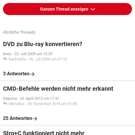
Ganzen Thread anzeigen
Ähnliche Threads
DVD zu Blu-ray konvertieren?
boss
-
22. Juli 2009 um 12:29
backtolife
-
30. Juli 2009 um 07:18
3 Antworten
CMD-Befehle werden nicht mehr erkannt
Kayuma
-
23. April 2012 um 17:31
Monalisa
-
28. Dezember 2019 um 21:08
25 Antworten
Strg+C funktioniert nicht mehr