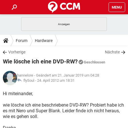
MENU
HOME
SPIELE
STREAMING
TIPPS & TRICKS
Forum
Hardware
ANDROID
IOS
SPIELE
STREAMING
DOWNLOADS
Vorherige
Nächste
WINDOWS 10
INSTAGRAM
ANDROID
IOS
Wie lösche ich eine DVD-RW?
WHATSAPP
SPIELE
TIKTOK
STREAMING
Geschlossen
FORUM
WINDOWS 10
INSTAGRAM
FACEBOOK
ANDROID
HARDWARE
IOS
hannelore
- Geändert am 21. Januar 2019 um 04:28
WHATSAPP
SPIELE
TIKTOK
STREAMING
LEXIKON
flySoul -
24. April 2012 um 18:31
WINDOWS 10
INSTAGRAM
FACEBOOK
ANDROID
HARDWARE
IOS
WHATSAPP
SPIELE
TIKTOK
STREAMING
Hi miteinander,
WINDOWS 10
INSTAGRAM
FACEBOOK
ANDROID
HARDWARE
IOS
wie lösche ich eine beschriebene DVD-RW? Probiert habe ich
WHATSAPP
TIKTOK
es mit Nero und Super Blank. Leider finde ich nicht heraus,
WINDOWS 10
INSTAGRAM
FACEBOOK
HARDWARE
wie es gehen soll.
WHATSAPP
TIKTOK
Danke