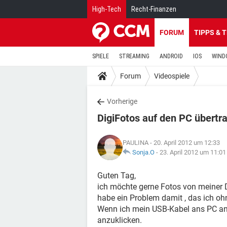
High-Tech
Recht-Finanzen
FORUM
TIPPS & 
SPIELE
STREAMING
ANDROID
IOS
WIND
Forum
Videospiele
Vorherige
DigiFotos auf den PC übertra
PAULINA
- 20. April 2012 um 12:33
Sonja.O
-
23. April 2012 um 11:01
Guten Tag,
ich möchte gerne Fotos von meiner 
habe ein Problem damit , das ich ohn
Wenn ich mein USB-Kabel ans PC an
anzuklicken.