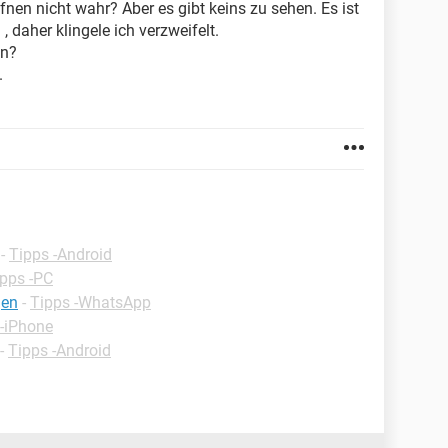
nen nicht wahr? Aber es gibt keins zu sehen. Es ist
 daher klingele ich verzweifelt.
en?
.
-
Tipps -Android
ipps -PC
gen
-
Tipps -WhatsApp
 -iPhone
-
Tipps -Android