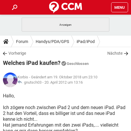
MENU
HOME
SPIELE
STREAMING
TIPPS & TRICKS
Forum
Handys/PDA/GPS
iPad/iPod
ANDROID
IOS
SPIELE
STREAMING
DOWNLOADS
Vorherige
Nächste
WINDOWS 10
INSTAGRAM
ANDROID
IOS
Welches iPad kaufen?
WHATSAPP
SPIELE
TIKTOK
STREAMING
Geschlossen
FORUM
WINDOWS 10
INSTAGRAM
FACEBOOK
ANDROID
HARDWARE
IOS
Korbis
- Geändert am 19. Oktober 2018 um 23:10
WHATSAPP
SPIELE
TIKTOK
STREAMING
LEXIKON
gnutsch03 -
20. April 2012 um 13:16
WINDOWS 10
INSTAGRAM
FACEBOOK
ANDROID
HARDWARE
IOS
WHATSAPP
SPIELE
TIKTOK
STREAMING
Hallo,
WINDOWS 10
INSTAGRAM
FACEBOOK
ANDROID
HARDWARE
IOS
Ich zögere noch zwischen iPad 2 und dem neuen iPad. iPad
WHATSAPP
TIKTOK
2 hat den Vorteil, dass es billiger ist und das neue iPad
WINDOWS 10
INSTAGRAM
FACEBOOK
HARDWARE
kenne ich nicht...
WHATSAPP
TIKTOK
Hat jemand Erfahrungen mit den zwei iPads,.... vielleicht
kann er mir dann besser empfehlen?