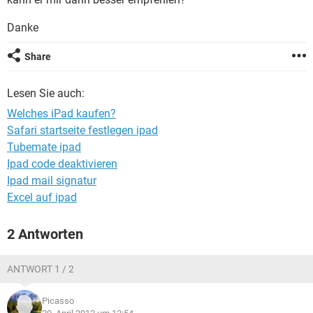
FACEBOOK
HARDWARE
Danke
Share
Lesen Sie auch:
Welches iPad kaufen?
Safari startseite festlegen ipad
Tubemate ipad
Ipad code deaktivieren
Ipad mail signatur
Excel auf ipad
2 Antworten
ANTWORT 1 / 2
Picasso