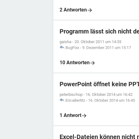
2 Antworten
Programm lässt sich nicht de
gaisha
-
20. Oktober 2011 um 14:35
BugFixx
-
9. Dezember 2011 um 15:17
10 Antworten
PowerPoint öffnet keine PP
peterbischop
-
16. Oktober 2014 um 16:42
EricaBerlitz
-
16. Oktober 2014 um 16:45
1 Antwort
Excel-Dateien können nicht