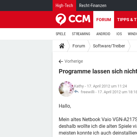
High-Tech
Recht-Finanzen
FORUM
TIPPS & 
SPIELE
STREAMING
ANDROID
IOS
WIND
Forum
Software/Treiber
Vorherige
Programme lassen sich nicht 
Kathy
- 17. April 2012 um 11:24
freewilli -
17. April 2012 um 18:1
Hallo,
Mein altes Netbook Vaio VGN-A217S
deshalb wollte ich die alten Spiele
meisten konnte ich auch deinstallier