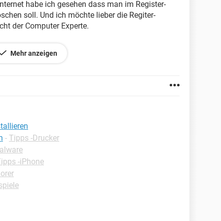
m Internet habe ich gesehen dass man im Register-
schen soll. Und ich möchte lieber die Regiter-
cht der Computer Experte.
Mehr anzeigen
nstellungen zu machen ?
tallieren
n
-
Tipps -Drucker
Malware
ipps -iPhone
lorer
piele