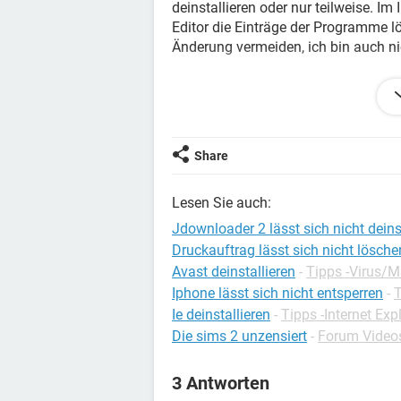
deinstallieren oder nur teilweise. I
Editor die Einträge der Programme lö
Änderung vermeiden, ich bin auch ni
Kann mir jemand bitte helfen ?
Gibt es Tools dazu oder einfache Ei
Share
Danke
Lesen Sie auch:
Jdownloader 2 lässt sich nicht deins
Druckauftrag lässt sich nicht lösche
Avast deinstallieren
-
Tipps -Virus/
Iphone lässt sich nicht entsperren
-
T
Ie deinstallieren
-
Tipps -Internet Exp
Die sims 2 unzensiert
-
Forum Videos
3 Antworten