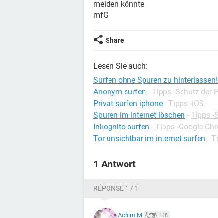
melden könnte.
mfG
Share
Lesen Sie auch:
Surfen ohne Spuren zu hinterlassen!!
Anonym surfen
-
Tipps -Schutz der 
Privat surfen iphone
-
Tipps -iOS
Spuren im internet löschen
-
Tipps -
Inkognito surfen
-
Tipps -Google Ch
Tor unsichtbar im internet surfen
-
Ti
1 Antwort
RÉPONSE 1 / 1
Achim.M
148