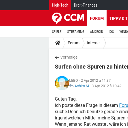
High-Tech
Droit-Finances
FORUM
TIPPS & 
SPIELE
STREAMING
ANDROID
IOS
WIND
Forum
Internet
Vorherige
Surfen ohne Spuren zu hinter
LEBO
- 2 Apr 2012 à 11:37
Achim.M
-
3 Apr 2012 à 10:42
Guten Tag,
ich poste diese Frage in diesem
For
suche.Denn ich benutze gerade einen
irgendwelchen Mittel meine Spuren 
Wenn jemand Rat wüsste , wäre ich i