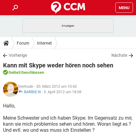
MENU
HOME
SPIELE
STREAMING
TIPPS & TRICKS
Forum
Internet
ANDROID
IOS
SPIELE
STREAMING
DOWNLOADS
Vorherige
Nächste
WINDOWS 10
INSTAGRAM
ANDROID
IOS
Kann mit Skype weder hören noch sehen
WHATSAPP
SPIELE
TIKTOK
STREAMING
FORUM
WINDOWS 10
INSTAGRAM
Gelöst
/Geschlossen
FACEBOOK
ANDROID
HARDWARE
IOS
WHATSAPP
SPIELE
TIKTOK
STREAMING
LEXIKON
WINDOWS 10
Gertrude
- 30. März 2012 um 10:42
INSTAGRAM
FACEBOOK
ANDROID
HARDWARE
IOS
BARBIE.N
-
5. April 2012 um 18:08
WHATSAPP
SPIELE
TIKTOK
STREAMING
WINDOWS 10
INSTAGRAM
Hallo,
FACEBOOK
ANDROID
HARDWARE
IOS
WHATSAPP
TIKTOK
Meine Schwester und ich haben Skype. Im Gegensatz zu mir,
WINDOWS 10
INSTAGRAM
FACEBOOK
HARDWARE
kann sie mich problemlos sehen und hören. Woran liegt es ?
WHATSAPP
TIKTOK
Und evtl. wo und was muss ich Einstellen ?