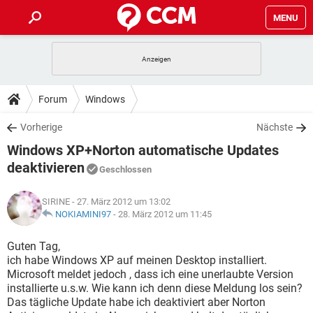
MENU
HOME
SPIELE
STREAMING
TIPPS & TRICKS
Forum
Windows
ANDROID
IOS
SPIELE
STREAMING
DOWNLOADS
Vorherige
Nächste
WINDOWS 10
INSTAGRAM
ANDROID
IOS
Windows XP+Norton automatische Updates
WHATSAPP
SPIELE
TIKTOK
STREAMING
FORUM
WINDOWS 10
INSTAGRAM
deaktivieren
Geschlossen
FACEBOOK
ANDROID
HARDWARE
IOS
WHATSAPP
SPIELE
TIKTOK
STREAMING
LEXIKON
WINDOWS 10
INSTAGRAM
SIRINE
- 27. März 2012 um 13:02
FACEBOOK
ANDROID
HARDWARE
IOS
NOKIAMINI97
-
28. März 2012 um 11:45
WHATSAPP
SPIELE
TIKTOK
STREAMING
WINDOWS 10
INSTAGRAM
Guten Tag,
FACEBOOK
ANDROID
HARDWARE
IOS
WHATSAPP
TIKTOK
ich habe Windows XP auf meinen Desktop installiert.
WINDOWS 10
INSTAGRAM
Microsoft meldet jedoch , dass ich eine unerlaubte Version
FACEBOOK
HARDWARE
installierte u.s.w. Wie kann ich denn diese Meldung los sein?
WHATSAPP
TIKTOK
Das tägliche Update habe ich deaktiviert aber Norton