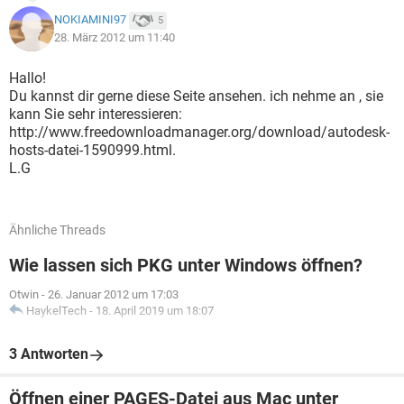
NOKIAMINI97
5
28. März 2012 um 11:40
Hallo!
Du kannst dir gerne diese Seite ansehen. ich nehme an , sie
kann Sie sehr interessieren:
http://www.freedownloadmanager.org/download/autodesk-
hosts-datei-1590999.html.
L.G
Ähnliche Threads
Wie lassen sich PKG unter Windows öffnen?
Otwin
-
26. Januar 2012 um 17:03
HaykelTech
-
18. April 2019 um 18:07
3 Antworten
Öffnen einer PAGES-Datei aus Mac unter