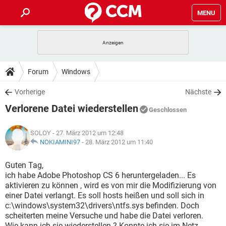
MENU
HOME
SPIELE
STREAMING
TIPPS & TRICKS
Forum
Windows
ANDROID
IOS
SPIELE
STREAMING
DOWNLOADS
Vorherige
Nächste
WINDOWS 10
INSTAGRAM
ANDROID
IOS
Verlorene Datei wiederstellen
WHATSAPP
SPIELE
TIKTOK
STREAMING
Geschlossen
FORUM
WINDOWS 10
INSTAGRAM
FACEBOOK
ANDROID
HARDWARE
IOS
SOLOY
- 27. März 2012 um 12:48
WHATSAPP
SPIELE
TIKTOK
STREAMING
LEXIKON
NOKIAMINI97
-
28. März 2012 um 11:40
WINDOWS 10
INSTAGRAM
FACEBOOK
ANDROID
HARDWARE
IOS
WHATSAPP
SPIELE
TIKTOK
STREAMING
Guten Tag,
WINDOWS 10
INSTAGRAM
ich habe Adobe Photoshop CS 6 heruntergeladen... Es
FACEBOOK
ANDROID
HARDWARE
IOS
aktivieren zu können , wird es von mir die Modifizierung von
WHATSAPP
TIKTOK
einer Datei verlangt. Es soll hosts heißen und soll sich in
WINDOWS 10
INSTAGRAM
FACEBOOK
HARDWARE
c:\windows\system32\drivers\ntfs.sys befinden. Doch
WHATSAPP
TIKTOK
scheiterten meine Versuche und habe die Datei verloren.
Wie kann ich sie wiederstellen ? Konnte ich sie im Netz