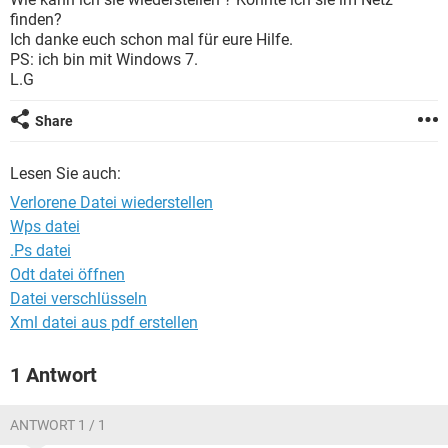
FACEBOOK
HARDWARE
finden?
Ich danke euch schon mal für eure Hilfe.
PS: ich bin mit Windows 7.
L.G
Share
Lesen Sie auch:
Verlorene Datei wiederstellen
Wps datei
.Ps datei
Odt datei öffnen
Datei verschlüsseln
Xml datei aus pdf erstellen
1 Antwort
ANTWORT 1 / 1