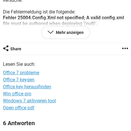
versuche.
FACEBOOK
HARDWARE
Die Fehlermeldung ist die folgende:
Fehler 25004.Config.Xml not specified; A valid config.xml
file must be authored when deploying '(null)'.
Mehr anzeigen
Man hat mir empfohlen, clean up herunterzuladen und zu
benutzen, allerdings weiß ich leider nicht, wie ich dieses Tool
anwenden soll .... dazu kommt dass mir die Installation
Share
untersagt ist...
Lesen Sie auch:
Kann mir bitte jemand aus diesem Wirrwarr helfen ?
Office 7 probleme
Danke
Office 7 keygen
Office key herausfinden
Win office pro
Windows 7 aktivieren tool
Open office pdf
6 Antworten