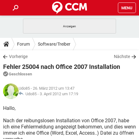
MENU
HOME
SPIELE
STREAMING
TIPPS & TRICKS
Forum
Software/Treiber
ANDROID
IOS
SPIELE
STREAMING
DOWNLOADS
Vorherige
Nächste
WINDOWS 10
INSTAGRAM
ANDROID
IOS
Fehler 25004 nach Office 2007 Installation
WHATSAPP
SPIELE
TIKTOK
STREAMING
FORUM
WINDOWS 10
INSTAGRAM
Geschlossen
FACEBOOK
ANDROID
HARDWARE
IOS
WHATSAPP
SPIELE
TIKTOK
STREAMING
LEXIKON
WINDOWS 10
Udo85
- 26. März 2012 um 13:47
INSTAGRAM
FACEBOOK
ANDROID
HARDWARE
IOS
Udo85 -
3. April 2012 um 17:19
WHATSAPP
SPIELE
TIKTOK
STREAMING
WINDOWS 10
INSTAGRAM
Hallo,
FACEBOOK
ANDROID
HARDWARE
IOS
WHATSAPP
TIKTOK
Nach der reibungslosen Installation von Office 2007, habe
WINDOWS 10
INSTAGRAM
FACEBOOK
HARDWARE
ich eine Fehlermeldung angezeigt bekommen, und dies wenn
WHATSAPP
TIKTOK
immer ich eine Office (Word, Excel, Access..) Datei zu öffnen