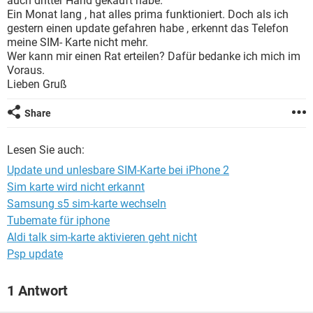
auch dritter Hand gekauft habe.
FACEBOOK
HARDWARE
Ein Monat lang , hat alles prima funktioniert. Doch als ich
gestern einen update gefahren habe , erkennt das Telefon
meine SIM- Karte nicht mehr.
Wer kann mir einen Rat erteilen? Dafür bedanke ich mich im
Voraus.
Lieben Gruß
Share
Lesen Sie auch:
Update und unlesbare SIM-Karte bei iPhone 2
Sim karte wird nicht erkannt
Samsung s5 sim-karte wechseln
Tubemate für iphone
Aldi talk sim-karte aktivieren geht nicht
Psp update
1 Antwort