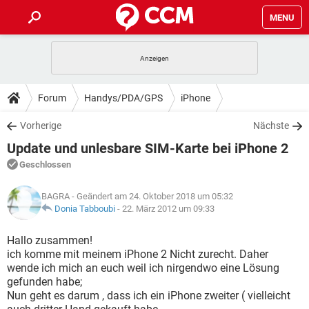
MENU
HOME
SPIELE
STREAMING
TIPPS & TRICKS
Forum
Handys/PDA/GPS
iPhone
ANDROID
IOS
SPIELE
STREAMING
DOWNLOADS
Vorherige
Nächste
WINDOWS 10
INSTAGRAM
ANDROID
IOS
Update und unlesbare SIM-Karte bei iPhone 2
WHATSAPP
SPIELE
TIKTOK
STREAMING
FORUM
WINDOWS 10
INSTAGRAM
Geschlossen
FACEBOOK
ANDROID
HARDWARE
IOS
WHATSAPP
SPIELE
TIKTOK
STREAMING
LEXIKON
WINDOWS 10
BAGRA
- Geändert am 24. Oktober 2018 um 05:32
INSTAGRAM
FACEBOOK
ANDROID
HARDWARE
IOS
Donia Tabboubi
-
22. März 2012 um 09:33
WHATSAPP
SPIELE
TIKTOK
STREAMING
WINDOWS 10
INSTAGRAM
Hallo zusammen!
FACEBOOK
ANDROID
HARDWARE
IOS
ich komme mit meinem iPhone 2 Nicht zurecht. Daher
WHATSAPP
TIKTOK
wende ich mich an euch weil ich nirgendwo eine Lösung
WINDOWS 10
INSTAGRAM
FACEBOOK
HARDWARE
gefunden habe;
WHATSAPP
TIKTOK
Nun geht es darum , dass ich ein iPhone zweiter ( vielleicht