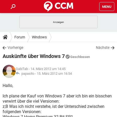
MENU
HOME
SPIELE
STREAMING
TIPPS & TRICKS
Forum
Windows
ANDROID
IOS
SPIELE
STREAMING
DOWNLOADS
Vorherige
Nächste
WINDOWS 10
INSTAGRAM
ANDROID
IOS
Auskünfte über Windows 7
WHATSAPP
SPIELE
TIKTOK
STREAMING
Geschlossen
FORUM
WINDOWS 10
INSTAGRAM
FACEBOOK
ANDROID
HARDWARE
IOS
GabiTab
- 14. März 2012 um 14:45
WHATSAPP
SPIELE
TIKTOK
STREAMING
LEXIKON
papasito -
15. März 2012 um 16:54
WINDOWS 10
INSTAGRAM
FACEBOOK
ANDROID
HARDWARE
IOS
WHATSAPP
SPIELE
TIKTOK
STREAMING
Hallo,
WINDOWS 10
INSTAGRAM
FACEBOOK
ANDROID
HARDWARE
IOS
Ich plane der Kauf von Windows 7 aber ich bin ein bisschen
WHATSAPP
TIKTOK
verwirrt über die viel Versionen:
WINDOWS 10
INSTAGRAM
FACEBOOK
HARDWARE
z;B Was ich nicht verstehe, ist der Unterschied zwischen
WHATSAPP
TIKTOK
folgenden Versionen:
Windows 7 Home Premium 32 Bit SP1