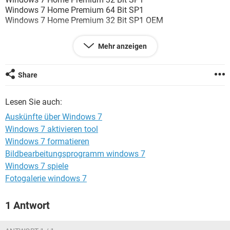
FACEBOOK
HARDWARE
Windows 7 Home Premium 64 Bit SP1
Windows 7 Home Premium 32 Bit SP1 OEM
Und der Preisunterschied ist nicht auch zu übersehen.
Mehr anzeigen
Kann mir bitte einer Auskünfte darüber geben?
Share
Lesen Sie auch:
Auskünfte über Windows 7
Windows 7 aktivieren tool
Windows 7 formatieren
Bildbearbeitungsprogramm windows 7
Windows 7 spiele
Fotogalerie windows 7
1 Antwort