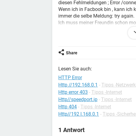
diesen Fehlmeldungen ; Error /connec
Wenn ich in Facbook bin , kann ich 
immer die selbe Meldung: try again.
Ich muss meiner Freundin schon mo
Konntet ihr mir bitte helfen , alles 
Danke schön.
L.G
Share
Lesen Sie auch:
HTTP Error
Http //192.168.0.1
-
Tipps -Netzwerk
Http error 403
-
Tipps -Internet
Http//speedport.ip
-
Tipps -Internet
Http 404
-
Tipps -Internet
Http//192 l.168.0.1
-
Tipps -Sicherhe
1 Antwort