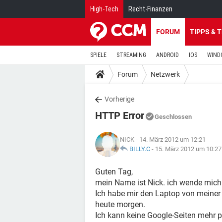
High-Tech
Recht-Finanzen
FORUM
TIPPS & 
SPIELE
STREAMING
ANDROID
IOS
WIND
Forum
Netzwerk
Vorherige
HTTP Error
Geschlossen
NICK
- 14. März 2012 um 12:21
BILLY.C
-
15. März 2012 um 10:27
Guten Tag,
mein Name ist Nick. ich wende mich
Ich habe mir den Laptop von meiner F
heute morgen.
Ich kann keine Google-Seiten mehr 