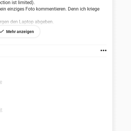
tion ist limited).
kein einziges Foto kommentieren. Denn ich kriege
rgen den Laptop abgeben.
in Ordnung zu bringen?
Mehr anzeigen
e
it