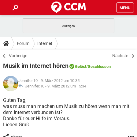
MENU
HOME
SPIELE
STREAMING
TIPPS & TRICKS
Forum
Internet
ANDROID
IOS
SPIELE
STREAMING
DOWNLOADS
Vorherige
Nächste
WINDOWS 10
INSTAGRAM
ANDROID
IOS
Musik im Internet hören
WHATSAPP
SPIELE
TIKTOK
STREAMING
Gelöst
/Geschlossen
FORUM
WINDOWS 10
INSTAGRAM
FACEBOOK
ANDROID
HARDWARE
IOS
Jennifer.10
- 9. März 2012 um 10:35
WHATSAPP
SPIELE
TIKTOK
STREAMING
LEXIKON
Jennifer.10 -
9. März 2012 um 15:34
WINDOWS 10
INSTAGRAM
FACEBOOK
ANDROID
HARDWARE
IOS
WHATSAPP
SPIELE
TIKTOK
STREAMING
Guten Tag,
WINDOWS 10
INSTAGRAM
was muss man machen um Musik zu hören wenn man mit
FACEBOOK
ANDROID
HARDWARE
IOS
dem Internet verbunden ist?
WHATSAPP
TIKTOK
Danke für euer Hilfe im Voraus.
WINDOWS 10
INSTAGRAM
FACEBOOK
HARDWARE
Lieben Gruß
WHATSAPP
TIKTOK