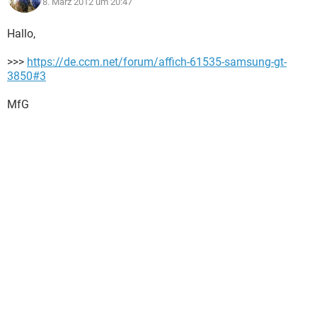
8. März 2012 um 20:47
Hallo,
>>>
https://de.ccm.net/forum/affich-61535-samsung-gt-
3850#3
MfG