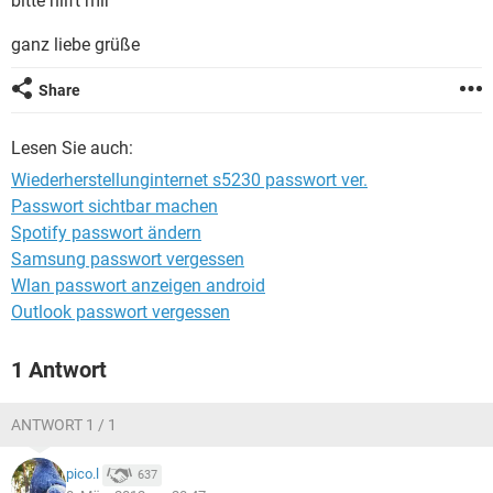
bitte hilft mir
FACEBOOK
HARDWARE
ganz liebe grüße
Share
Lesen Sie auch:
Wiederherstellunginternet s5230 passwort ver.
Passwort sichtbar machen
Spotify passwort ändern
Samsung passwort vergessen
Wlan passwort anzeigen android
Outlook passwort vergessen
1 Antwort
ANTWORT 1 / 1
pico.l
637