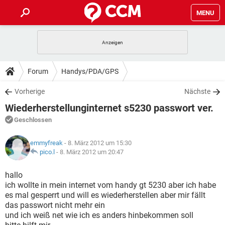
MENU
HOME
SPIELE
STREAMING
TIPPS & TRICKS
Forum
Handys/PDA/GPS
ANDROID
IOS
SPIELE
STREAMING
DOWNLOADS
Vorherige
Nächste
WINDOWS 10
INSTAGRAM
ANDROID
IOS
Wiederherstellunginternet s5230 passwort ver.
WHATSAPP
SPIELE
TIKTOK
STREAMING
FORUM
WINDOWS 10
INSTAGRAM
Geschlossen
FACEBOOK
ANDROID
HARDWARE
IOS
WHATSAPP
SPIELE
TIKTOK
STREAMING
LEXIKON
WINDOWS 10
emmyfreak
- 8. März 2012 um 15:30
INSTAGRAM
FACEBOOK
ANDROID
HARDWARE
IOS
pico.l
-
8. März 2012 um 20:47
WHATSAPP
SPIELE
TIKTOK
STREAMING
WINDOWS 10
INSTAGRAM
hallo
FACEBOOK
ANDROID
HARDWARE
IOS
ich wollte in mein internet vom handy gt 5230 aber ich habe
WHATSAPP
TIKTOK
es mal gesperrt und will es wiederherstellen aber mir fällt
WINDOWS 10
INSTAGRAM
FACEBOOK
HARDWARE
das passwort nicht mehr ein
WHATSAPP
TIKTOK
und ich weiß net wie ich es anders hinbekommen soll